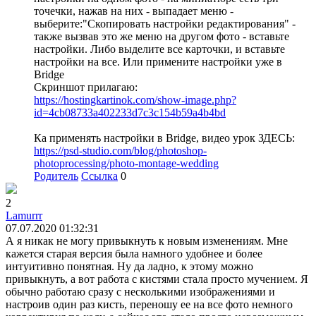
точечки, нажав на них - выпадает меню -
выберите:"Скопировать настройки редактирования" -
также вызвав это же меню на другом фото - вставьте
настройки. Либо выделите все карточки, и вставьте
настройки на все. Или примените настройки уже в
Bridge
Скриншот прилагаю:
https://hostingkartinok.com/show-image.php?
id=4cb08733a402233d7c3c154b59a4b4bd
Ка применять настройки в Bridge, видео урок ЗДЕСЬ:
https://psd-studio.com/blog/photoshop-
photoprocessing/photo-montage-wedding
Родитель
Ссылка
0
2
Lamurrr
07.07.2020 01:32:31
А я никак не могу привыкнуть к новым изменениям. Мне
кажется старая версия была намного удобнее и более
интуитивно понятная. Ну да ладно, к этому можно
привыкнуть, а вот работа с кистями стала просто мучением. Я
обычно работаю сразу с несколькими изображениями и
настроив один раз кисть, переношу ее на все фото немного