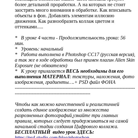
более детальной проработки. А на которых не стоит
заострять много внимания в обработке. Как вписывать
объекты в фон. Добавлять элементам иллюзию
движения. Как разнообразить коллаж цветом и
оттенками.....
* В уроке 4 части - Продолжительность урока: 56
мин.
* Уровень: начальный
* Работа выполнена в Photoshop СС17 (русская версия),
а так же в ходе обработки был примен плагин Alien Skin
Exposure (не обязателен)
* К уроку прилагается
ВЕСЬ необходимы для его
выполнения МАТЕРИАЛ
: текстуры, наложения, фото
изображения, градиенты….+ PSD файл ФОНА
------------------------------------------------------------------------------
-------------------------------------------------
Чтобы как можно качественней и реалистичней
создать единое изображение из множества
разрозненных фотографий,узнайте три главных
правила, которых следует придерживаться на самой
начальной стадии создания Цифрового коллажа.
БЕСПЛАТНЫЙ видео урок ЗДЕСЬ:
https://psd-studio.com/blog/photoshop-